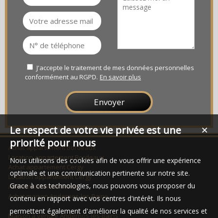
J'accepte le traitement de mes données personnelles
conformément au RGPD.
En savoir plus
Le respect de votre vie privée est une
✕
priorité pour nous
Achat appartement Bordeaux
Location appartement Bordeaux
Nous utilisons des cookies afin de vous offrir une expérience
Achat appartement Cergy
optimale et une communication pertinente sur notre site.
Location appartement Cergy
Grace à ces technologies, nous pouvons vous proposer du
Achat maison Bordeaux
Achat maison Andernos-les-Bains
contenu en rapport avec vos centres d'intérêt. Ils nous
permettent également d'améliorer la qualité de nos services et
Maison à vendre Andernos-les-Bains