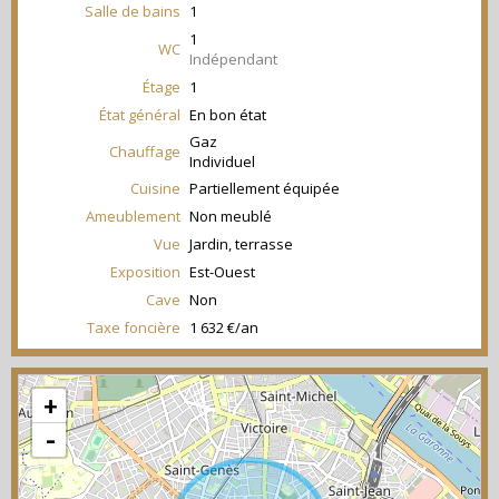
Salle de bains
1
1
WC
Indépendant
Étage
1
État général
En bon état
Gaz
Chauffage
Individuel
Cuisine
Partiellement équipée
Ameublement
Non meublé
Vue
Jardin, terrasse
Exposition
Est-Ouest
Cave
Non
Taxe foncière
1 632 €/an
+
-