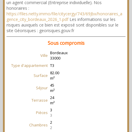
un agent commercial (Entreprise individuelle). Nos
honoraires :
https://files.netty.immo/file/citycergy/743/69Jbx/honoraires_a
gence_city_bordeaux_2026_1.pdf
Les informations sur les
risques auxquels ce bien est exposé sont disponibles sur le
site Géorisques : georisques.gouv.fr
Sous compromis
Bordeaux
Ville
33000
Type d'appartement
T3
82.00
Surface
m²
45
Séjour
m²
24
Terrasse
m²
3
Pièces
3
2
Chambres
2