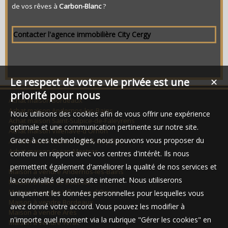
de vos rêves à
Carbon-Blanc
?
Contacter l'agence immobilière City Cergy
Le respect de votre vie privée est une
✕
priorité pour nous
Achat maison Bordeaux
Achat maison Andernos-les-Bains
Nous utilisons des cookies afin de vous offrir une expérience
Achat maison Saint-Sulpice-de-Faleyrens
optimale et une communication pertinente sur notre site.
Achat maison Villenave-d'Ornon
Grace à ces technologies, nous pouvons vous proposer du
Achat maison Saint-Médard-en-Jalles
Achat maison Gujan-Mestras
contenu en rapport avec vos centres d'intérêt. Ils nous
permettent également d'améliorer la qualité de nos services et
Maison à vendre Andernos-les-Bains
la convivialité de notre site internet. Nous utiliserons
Maison à louer Le Bouscat
Maison à vendre Villenave-d'Ornon
uniquement les données personnelles pour lesquelles vous
Maison à vendre Bordeaux
avez donné votre accord. Vous pouvez les modifier à
Maison à vendre Arès
n'importe quel moment via la rubrique "Gérer les cookies" en
Maison à vendre Yvrac