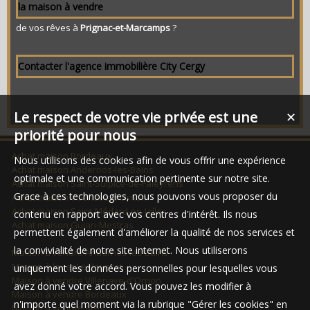
la maison à vendre
de vos rêves à
Prignac-et-Marcamps
?
Contacter l'agence immobilière City Cergy
Le respect de votre vie privée est une
✕
priorité pour nous
Achat maison Bordeaux
Nous utilisons des cookies afin de vous offrir une expérience
Achat maison Andernos-les-Bains
optimale et une communication pertinente sur notre site.
Achat maison Saint-Sulpice-de-Faleyrens
Grace à ces technologies, nous pouvons vous proposer du
Achat maison Villenave-d'Ornon
Achat maison Saint-Médard-en-Jalles
contenu en rapport avec vos centres d'intérêt. Ils nous
Achat maison Gujan-Mestras
permettent également d'améliorer la qualité de nos services et
la convivialité de notre site internet. Nous utiliserons
Maison à vendre Andernos-les-Bains
Maison à louer Le Bouscat
uniquement les données personnelles pour lesquelles vous
Maison à vendre Villenave-d'Ornon
avez donné votre accord. Vous pouvez les modifier à
Maison à vendre Bordeaux
n'importe quel moment via la rubrique "Gérer les cookies" en
Maison à vendre Arès