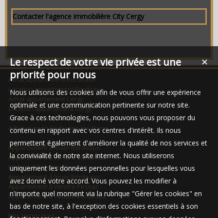
Contacter l'agence immobilière City Cergy
Le respect de votre vie privée est une
✕
priorité pour nous
Achat appartement Bordeaux
Location appartement Bordeaux
Nous utilisons des cookies afin de vous offrir une expérience
Achat appartement Cergy
optimale et une communication pertinente sur notre site.
Location appartement Cergy
Grace à ces technologies, nous pouvons vous proposer du
Achat maison Bordeaux
Achat maison Andernos-les-Bains
contenu en rapport avec vos centres d'intérêt. Ils nous
permettent également d'améliorer la qualité de nos services et
Appartement à louer Bordeaux
la convivialité de notre site internet. Nous utiliserons
Appartement à vendre Bordeaux
Maison à louer Le Bouscat
uniquement les données personnelles pour lesquelles vous
Appartement à louer Bordeaux
avez donné votre accord. Vous pouvez les modifier à
Appartement à vendre Pessac
n'importe quel moment via la rubrique "Gérer les cookies" en
Appartement à vendre Bordeaux
bas de notre site, à l'exception des cookies essentiels à son
Nos Honoraires