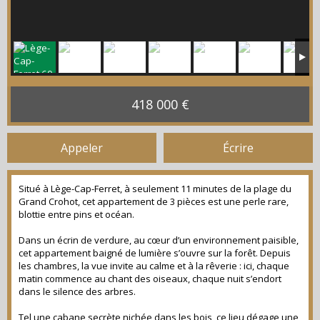
418 000 €
Appeler
Écrire
Situé à Lège-Cap-Ferret, à seulement 11 minutes de la plage du
Grand Crohot, cet appartement de 3 pièces est une perle rare,
blottie entre pins et océan.
Dans un écrin de verdure, au cœur d’un environnement paisible,
cet appartement baigné de lumière s’ouvre sur la forêt. Depuis
les chambres, la vue invite au calme et à la rêverie : ici, chaque
matin commence au chant des oiseaux, chaque nuit s’endort
dans le silence des arbres.
Tel une cabane secrète nichée dans les bois, ce lieu dégage une