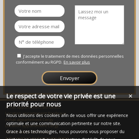
J'accepte le traitement de mes données personnelles
conformément au RGPD.
En savoir plus
Le respect de votre vie privée est une
✕
priorité pour nous
Achat appartement Bordeaux
Location appartement Bordeaux
Nous utilisons des cookies afin de vous offrir une expérience
Achat appartement Cergy
optimale et une communication pertinente sur notre site.
Location appartement Cergy
Grace à ces technologies, nous pouvons vous proposer du
Achat maison Bordeaux
Achat maison Andernos-les-Bains